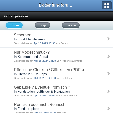
Bodenfundforum.com
Suchergebnisse
Forum
Blogs
Galerie
Scherben
In Fund Identifizierung
Geschrieben am
Apr.10.2025 17:38
von Vmax
Nur Modeschmuck?
In Schmuck und Zierrat
Geschrieben am
Mai.18.2024 14:38
von Augenstaubmaus
Römische Glocken / Glöckchen (PDFs)
In Literatur & TV-Tipps
Geschrieben am
Okt.09.2013 20:53
von Sh3rl0ck
Gebäude ? Eventuell römisch ?
In Fundstellen, Luftbilder & Navigation
Geschrieben am
Apr.24.2017 19:02
von chilloutmunich
Römisch oder nicht Römisch
In Fundkomplexe
Geschrieben am
Aug.03.2015 19:34
von snuf