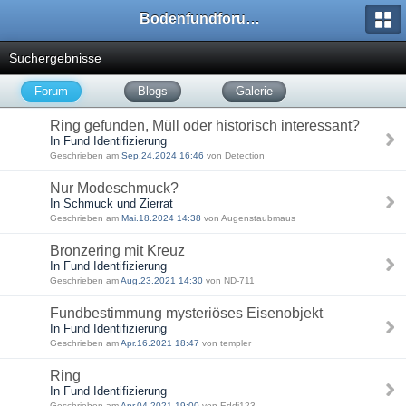
Bodenfundforum.com
Suchergebnisse
Forum
Blogs
Galerie
Ring gefunden, Müll oder historisch interessant?
In Fund Identifizierung
Geschrieben am
Sep.24.2024 16:46
von Detection
Nur Modeschmuck?
In Schmuck und Zierrat
Geschrieben am
Mai.18.2024 14:38
von Augenstaubmaus
Bronzering mit Kreuz
In Fund Identifizierung
Geschrieben am
Aug.23.2021 14:30
von ND-711
Fundbestimmung mysteriöses Eisenobjekt
In Fund Identifizierung
Geschrieben am
Apr.16.2021 18:47
von templer
Ring
In Fund Identifizierung
Geschrieben am
Apr.04.2021 19:00
von Eddi123