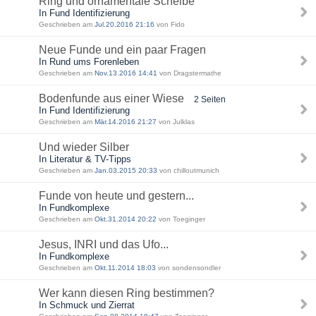
Ring und ornamentale Scheibe
In Fund Identifizierung
Geschrieben am
Jul.20.2016 21:16
von Fido
Neue Funde und ein paar Fragen
In Rund ums Forenleben
Geschrieben am
Nov.13.2016 14:41
von Dragstermathe
Bodenfunde aus einer Wiese
2 Seiten
In Fund Identifizierung
Geschrieben am
Mär.14.2016 21:27
von Julklas
Und wieder Silber
In Literatur & TV-Tipps
Geschrieben am
Jan.03.2015 20:33
von chilloutmunich
Funde von heute und gestern...
In Fundkomplexe
Geschrieben am
Okt.31.2014 20:22
von Toeginger
Jesus, INRI und das Ufo...
In Fundkomplexe
Geschrieben am
Okt.11.2014 18:03
von sondensondler
Wer kann diesen Ring bestimmen?
In Schmuck und Zierrat