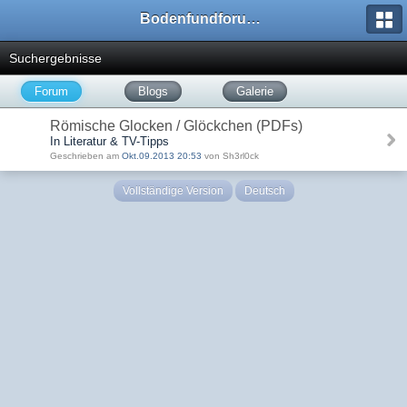
Bodenfundforum.com
Suchergebnisse
Forum
Blogs
Galerie
Römische Glocken / Glöckchen (PDFs)
In Literatur & TV-Tipps
Geschrieben am
Okt.09.2013 20:53
von Sh3rl0ck
Vollständige Version
Deutsch