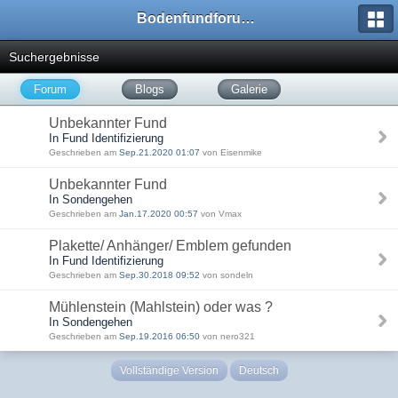
Bodenfundforum.com
Suchergebnisse
Forum
Blogs
Galerie
Unbekannter Fund
In Fund Identifizierung
Geschrieben am
Sep.21.2020 01:07
von Eisenmike
Unbekannter Fund
In Sondengehen
Geschrieben am
Jan.17.2020 00:57
von Vmax
Plakette/ Anhänger/ Emblem gefunden
In Fund Identifizierung
Geschrieben am
Sep.30.2018 09:52
von sondeln
Mühlenstein (Mahlstein) oder was ?
In Sondengehen
Geschrieben am
Sep.19.2016 06:50
von nero321
Vollständige Version
Deutsch