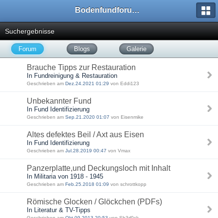
Bodenfundforum.com
Suchergebnisse
Forum
Blogs
Galerie
Brauche Tipps zur Restauration
In Fundreinigung & Restauration
Geschrieben am
Dez.24.2021 01:29
von Eddi123
Unbekannter Fund
In Fund Identifizierung
Geschrieben am
Sep.21.2020 01:07
von Eisenmike
Altes defektes Beil / Axt aus Eisen
In Fund Identifizierung
Geschrieben am
Jul.28.2019 00:47
von Vmax
Panzerplatte,und Deckungsloch mit Inhalt
In Militaria von 1918 - 1945
Geschrieben am
Feb.25.2018 01:09
von schrottkopp
Römische Glocken / Glöckchen (PDFs)
In Literatur & TV-Tipps
Geschrieben am
Okt.09.2013 20:53
von Sh3rl0ck