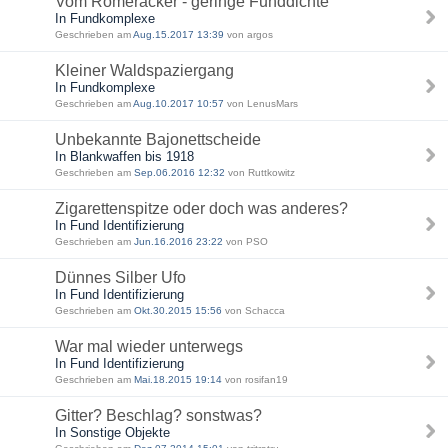
Vom Römeracker - geringe Funddichte
In Fundkomplexe
Geschrieben am
Aug.15.2017 13:39
von argos
Kleiner Waldspaziergang
In Fundkomplexe
Geschrieben am
Aug.10.2017 10:57
von LenusMars
Unbekannte Bajonettscheide
In Blankwaffen bis 1918
Geschrieben am
Sep.06.2016 12:32
von Ruttkowitz
Zigarettenspitze oder doch was anderes?
In Fund Identifizierung
Geschrieben am
Jun.16.2016 23:22
von PSO
Dünnes Silber Ufo
In Fund Identifizierung
Geschrieben am
Okt.30.2015 15:56
von Schacca
War mal wieder unterwegs
In Fund Identifizierung
Geschrieben am
Mai.18.2015 19:14
von rosifan19
Gitter? Beschlag? sonstwas?
In Sonstige Objekte