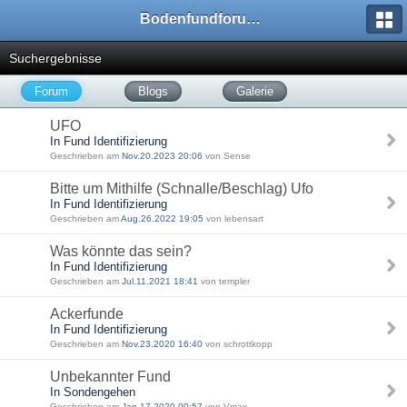
Bodenfundforum.com
Suchergebnisse
Forum
Blogs
Galerie
UFO
In Fund Identifizierung
Geschrieben am
Nov.20.2023 20:06
von Sense
Bitte um Mithilfe (Schnalle/Beschlag) Ufo
In Fund Identifizierung
Geschrieben am
Aug.26.2022 19:05
von lebensart
Was könnte das sein?
In Fund Identifizierung
Geschrieben am
Jul.11.2021 18:41
von templer
Ackerfunde
In Fund Identifizierung
Geschrieben am
Nov.23.2020 16:40
von schrottkopp
Unbekannter Fund
In Sondengehen
Geschrieben am
Jan.17.2020 00:57
von Vmax