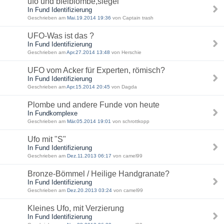
ufo und bleiblombe,siegel
In Fund Identifizierung
Geschrieben am
Mai.19.2014 19:36
von Captain trash
UFO-Was ist das ?
In Fund Identifizierung
Geschrieben am
Apr.27.2014 13:48
von Herschie
UFO vom Acker für Experten, römisch?
In Fund Identifizierung
Geschrieben am
Apr.15.2014 20:45
von Dagda
Plombe und andere Funde von heute
In Fundkomplexe
Geschrieben am
Mär.05.2014 19:01
von schrottkopp
Ufo mit "S"
In Fund Identifizierung
Geschrieben am
Dez.11.2013 06:17
von camel99
Bronze-Bömmel / Heilige Handgranate?
In Fund Identifizierung
Geschrieben am
Dez.20.2013 03:24
von camel99
Kleines Ufo, mit Verzierung
In Fund Identifizierung