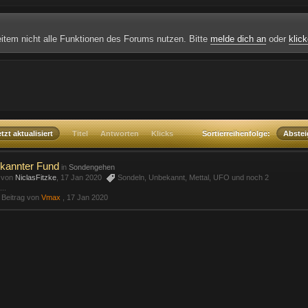
weitem nicht alle Funktionen des Forums nutzen. Bitte
melde dich an
oder
klick
tzt aktualisiert
Titel
Antworten
Klicks
Sortierreihenfolge:
Abste
kannter Fund
in
Sondengehen
t von
NiclasFitzke
, 17 Jan 2020
Sondeln
,
Unbekannt
,
Mettal
,
UFO
und noch 2
...
r Beitrag von
Vmax
,
17 Jan 2020