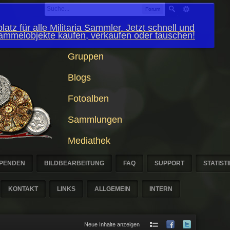
Forum
latz für alle Militaria Sammler. Jetzt schnell und
Sammelobjekte kaufen, verkaufen oder tauschen!
Gruppen
Blogs
Fotoalben
Sammlungen
Mediathek
PENDEN
BILDBEARBEITUNG
FAQ
SUPPORT
STATIST
KONTAKT
LINKS
ALLGEMEIN
INTERN
Neue Inhalte anzeigen