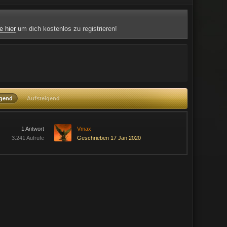
e hier
um dich kostenlos zu registrieren!
igend
Aufsteigend
1 Antwort
Vmax
3.241 Aufrufe
Geschrieben 17 Jan 2020