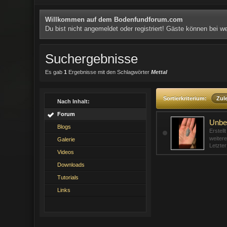
Willkommen auf dem Bodenfundforum.com
Du bist nicht angemeldet oder registriert! Gäste können bei 
Suchergebnisse
Es gab
1
Ergebnisse mit den Schlagwörter
Mettal
Sortierkriterium:
Zule
Nach Inhalt:
Forum
Unbe
Blogs
Erstell
weitere
Galerie
Letzte
Videos
Downloads
Tutorials
Links