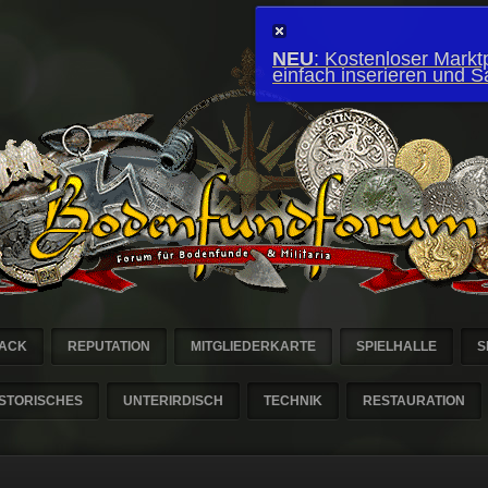
NEU
: Kostenloser Marktp
einfach inserieren und 
ACK
REPUTATION
MITGLIEDERKARTE
SPIELHALLE
S
ISTORISCHES
UNTERIRDISCH
TECHNIK
RESTAURATION