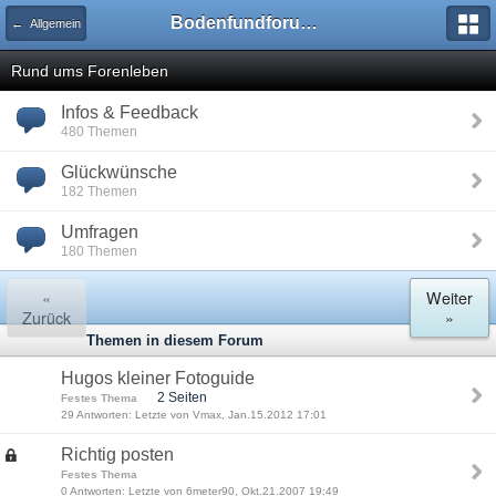
Bodenfundforum.com
← Allgemein
Rund ums Forenleben
Infos & Feedback
480 Themen
Glückwünsche
182 Themen
Umfragen
180 Themen
«
Weiter
Zurück
»
Themen in diesem Forum
Hugos kleiner Fotoguide
2 Seiten
Festes Thema
29 Antworten: Letzte von Vmax, Jan.15.2012 17:01
Richtig posten
Festes Thema
0 Antworten: Letzte von 6meter90, Okt.21.2007 19:49