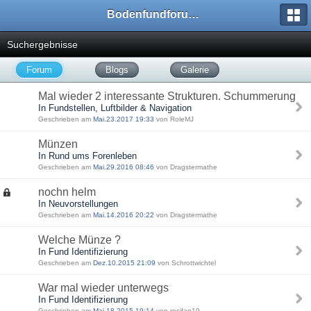
Bodenfundforum.com
Suchergebnisse
Forum
Blogs
Galerie
Mal wieder 2 interessante Strukturen. Schummerung
In Fundstellen, Luftbilder & Navigation
Geschrieben am
Mai.23.2017 19:33
von RoleMJ
Münzen
In Rund ums Forenleben
Geschrieben am
Mai.29.2016 08:46
von Dragstermathe
nochn helm
In Neuvorstellungen
Geschrieben am
Mai.14.2016 20:22
von Dragstermathe
Welche Münze ?
In Fund Identifizierung
Geschrieben am
Dez.10.2015 21:09
von Schrottwichtel
War mal wieder unterwegs
In Fund Identifizierung
Geschrieben am
Mai.18.2015 19:14
von rosifan19