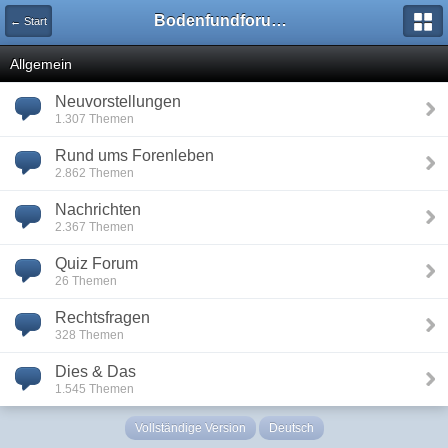
Bodenfundforum.com
← Start
Allgemein
Neuvorstellungen
1.307 Themen
Rund ums Forenleben
2.862 Themen
Nachrichten
2.367 Themen
Quiz Forum
26 Themen
Rechtsfragen
328 Themen
Dies & Das
1.545 Themen
Vollständige Version
Deutsch