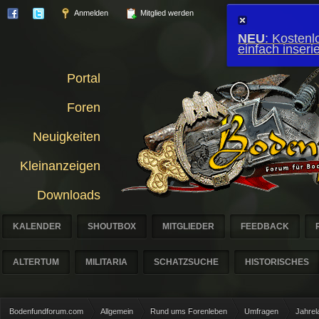
Anmelden
Mitglied werden
NEU
: Kostenl
einfach inser
Portal
Foren
Neuigkeiten
Kleinanzeigen
Downloads
KALENDER
SHOUTBOX
MITGLIEDER
FEEDBACK
ALTERTUM
MILITARIA
SCHATZSUCHE
HISTORISCHES
Bodenfundforum.com
Allgemein
Rund ums Forenleben
Umfragen
Jahrel