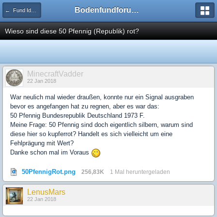
Bodenfundforum.com
← Fund Identifizierung
Wieso sind diese 50 Pfennig (Republik) rot?
MinecraftVadder
22 Jan 2018
War neulich mal wieder draußen, konnte nur ein Signal ausgraben
bevor es angefangen hat zu regnen, aber es war das:
50 Pfennig Bundesrepublik Deutschland 1973 F.
Meine Frage: 50 Pfennig sind doch eigentlich silbern, warum sind
diese hier so kupferrot? Handelt es sich vielleicht um eine
Fehlprägung mit Wert?
Danke schon mal im Voraus
50PfennigRot.png
256,83K
1 Mal heruntergeladen
LenusMars
22 Jan 2018