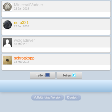
MinecraftVadder
22 Jan 2018
nero321
22 Jan 2018
wolgadriver
18 Mär 2018
schrottkopp
18 Mär 2018
Teilen
Teilen
Vollständige Version
Deutsch