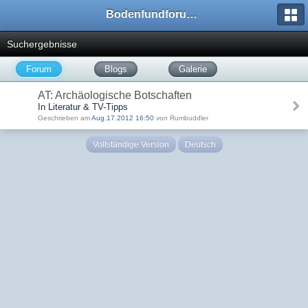
Bodenfundforum.com
Suchergebnisse
Forum
Blogs
Galerie
AT: Archäologische Botschaften
In Literatur & TV-Tipps
Geschrieben am
Aug.17.2012 16:50
von Rumbuddler
Vollständige Version
Deutsch