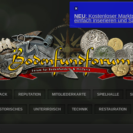
NEU
: Kostenloser Marktp
einfach inserieren und 
ACK
REPUTATION
MITGLIEDERKARTE
SPIELHALLE
S
ISTORISCHES
UNTERIRDISCH
TECHNIK
RESTAURATION