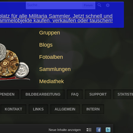
Forum
latz für alle Militaria Sammler. Jetzt schnell und
Sammelobjekte kaufen, verkaufen oder tauschen!
Gruppen
Blogs
Fotoalben
Sammlungen
Mediathek
PENDEN
BILDBEARBEITUNG
FAQ
SUPPORT
STATIST
KONTAKT
LINKS
ALLGEMEIN
INTERN
Neue Inhalte anzeigen