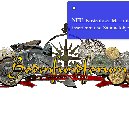
NEU
: Kostenloser Marktpla
inserieren und Sammelobjek