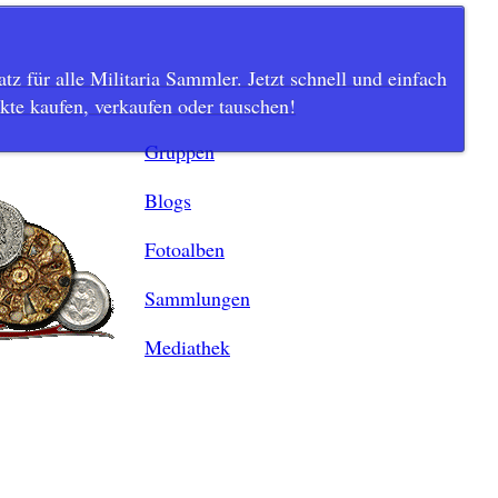
tz für alle Militaria Sammler. Jetzt schnell und einfach
te kaufen, verkaufen oder tauschen!
Gruppen
Blogs
Fotoalben
Sammlungen
Mediathek