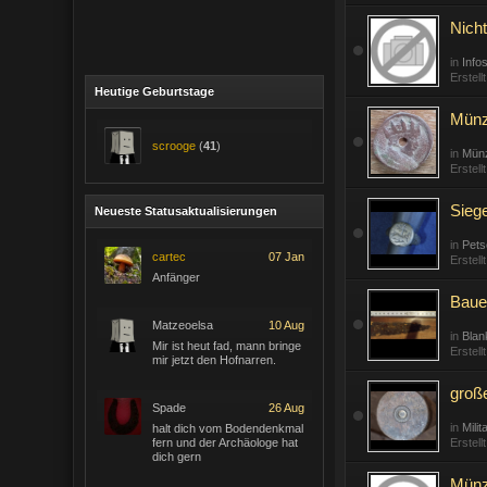
Nich
in
Info
Erstell
Heutige Geburtstage
Münze
scrooge
(
41
)
in
Mün
Erstell
Sieg
Neueste Statusaktualisierungen
in
Pets
cartec
07 Jan
Erstell
Anfänger
Baue
Matzeoelsa
10 Aug
in
Blan
Mir ist heut fad, mann bringe
Erstell
mir jetzt den Hofnarren.
groß
Spade
26 Aug
in
Mili
halt dich vom Bodendenkmal
fern und der Archäologe hat
Erstell
dich gern
Münz