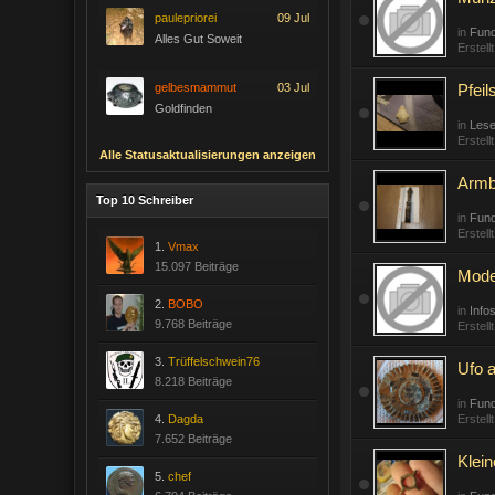
paulepriorei
09 Jul
in
Fund
Alles Gut Soweit
Erstell
gelbesmammut
03 Jul
Pfeil
Goldfinden
in
Lese
Erstell
Alle Statusaktualisierungen anzeigen
Armb
Top 10 Schreiber
in
Fund
Erstell
1.
Vmax
15.097 Beiträge
Mode
2.
BOBO
in
Info
9.768 Beiträge
Erstell
3.
Trüffelschwein76
Ufo a
8.218 Beiträge
in
Fund
4.
Dagda
Erstell
7.652 Beiträge
Klein
5.
chef