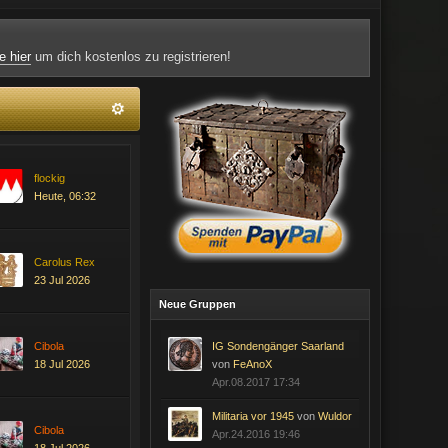
e hier
um dich kostenlos zu registrieren!
flockig
Heute, 06:32
Carolus Rex
23 Jul 2026
Neue Gruppen
Cibola
IG Sondengänger Saarland
18 Jul 2026
von
FeAnoX
Apr.08.2017 17:34
Militaria vor 1945
von
Wuldor
Cibola
Apr.24.2016 19:46