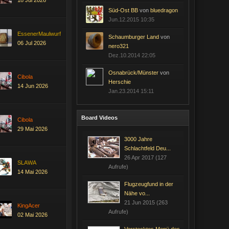
18 Jul 2026
Süd-Ost BB
von
bluedragon
Jun.12.2015 10:35
EssenerMaulwurf
Schaumburger Land
von
06 Jul 2026
nero321
Dez.10.2014 22:05
Osnabrück/Münster
von
Cibola
Herschie
14 Jun 2026
Jan.23.2014 15:11
Board Videos
Cibola
29 Mai 2026
3000 Jahre
Schlachtfeld Deu...
26 Apr 2017 (127
SLAWA
Aufrufe)
14 Mai 2026
Flugzeugfund in der
Nähe vo...
21 Jun 2015 (263
KingAcer
Aufrufe)
02 Mai 2026