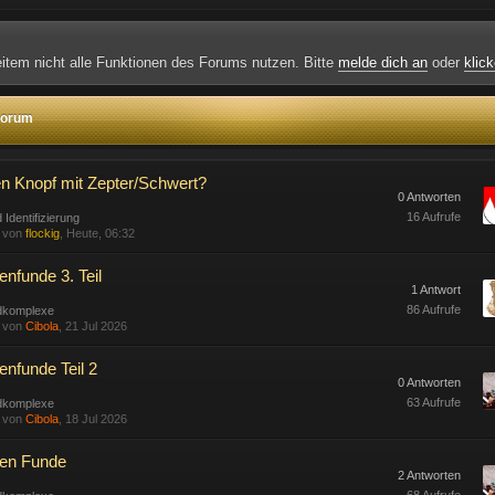
weitem nicht alle Funktionen des Forums nutzen. Bitte
melde dich an
oder
klick
 Forum
n Knopf mit Zepter/Schwert?
0 Antworten
16 Aufrufe
 Identifizierung
t von
flockig
, Heute, 06:32
nfunde 3. Teil
1 Antwort
86 Aufrufe
dkomplexe
t von
Cibola
, 21 Jul 2026
enfunde Teil 2
0 Antworten
63 Aufrufe
dkomplexe
t von
Cibola
, 18 Jul 2026
en Funde
2 Antworten