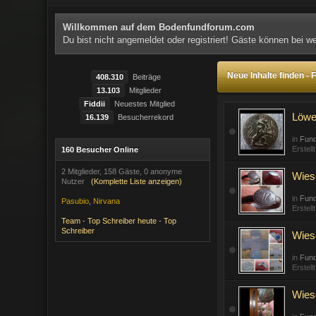
Willkommen auf dem Bodenfundforum.com
Du bist nicht angemeldet oder registriert! Gäste können bei 
Neue Inhalte finden -
408.310
Beiträge
13.103
Mitglieder
Fiddii
Neuestes Mitglied
Löwe
16.139
Besucherrekord
in
Fund
Erstell
160 Besucher Online
2 Mitglieder, 158 Gäste, 0 anonyme
Wiese
Nutzer
(Komplette Liste anzeigen)
in
Fun
Pasubio
,
Nirvana
Erstell
Team
-
Top Schreiber heute
-
Top
Schreiber
Wies
in
Fun
Erstell
Wies