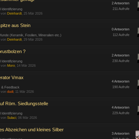
2 Antworten
211 Aufrufe
 Identifizierung
t von
Deinhardt
, 25 Mär 2026
spitze aus Stein
0 Antworten
112 Aufrufe
funde (Keramik, Fosilien, Mineralien etc.)
t von
Deinhardt
, 29 Mär 2026
rustbolzen ?
2 Antworten
230 Aufrufe
 Identifizierung
t von
Moro
, 14 Mär 2026
rator Vmax
4 Antworten
190 Aufrufe
s & Feedback
t von
dudi
, 11 Mär 2026
uf Röm. Siedlungsstelle
4 Antworten
229 Aufrufe
 Identifizierung
t von
Sulaci
, 06 Mär 2026
es Abzeichen und kleines Silber
3 Antworten