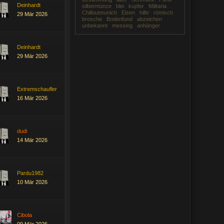
Deinhardt
silbermünze
blei
kupfer
Militaria
Chilloutmunich
Eisen
hilfe
römisch
29 Mär 2026
brosche
Bodenfund
abzeichen
unbekannt
messing
anhänger
Deinhardt
29 Mär 2026
Extremschaufler
16 Mär 2026
dudi
14 Mär 2026
Pardu1982
10 Mär 2026
Cibola