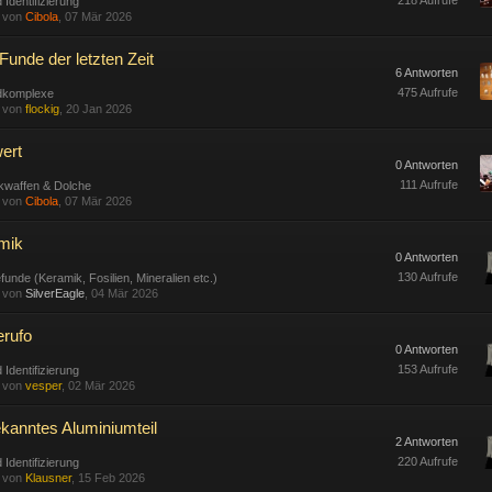
218 Aufrufe
 Identifizierung
t von
Cibola
, 07 Mär 2026
Funde der letzten Zeit
6 Antworten
475 Aufrufe
dkomplexe
t von
flockig
, 20 Jan 2026
ert
0 Antworten
111 Aufrufe
kwaffen & Dolche
t von
Cibola
, 07 Mär 2026
mik
0 Antworten
130 Aufrufe
funde (Keramik, Fosilien, Mineralien etc.)
t von
SilverEagle
, 04 Mär 2026
erufo
0 Antworten
153 Aufrufe
 Identifizierung
t von
vesper
, 02 Mär 2026
kanntes Aluminiumteil
2 Antworten
220 Aufrufe
 Identifizierung
t von
Klausner
, 15 Feb 2026