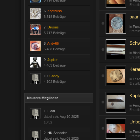
6.794 Beiträge
in
Fund
Erstell
6.
Kopfnuss
paar 
6.318 Beiträge
in
Fun
7.
Drusus
Erstell
5.717 Beiträge
Schw
8.
Andy66
5.488 Beiträge
in
Blan
Erstell
9.
Jupiter
4.463 Beiträge
Kera
10.
Conny
in
Lese
4.102 Beiträge
Erstell
Kupf
Neueste Mitglieder
in
Fund
Erstell
1.
Fiddii
dabei seit: Aug.10.2025
Unbe
10:52
in
Fund
2.
HK-Sondeler
Erstell
dabei seit: Aug.09.2025