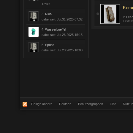
12:49
Kera
3.
Nioa
in
Lese
dabei seit: Jul.31.2025 07:32
Erstell
4.
Wasserbueffel
dabei seit: Jul.26.2025 15:15
5.
Spilios
dabei seit: Jul.23.2025 18:00
Design ändern
Deutsch
Benutzergruppen
Hilfe
Nutzu