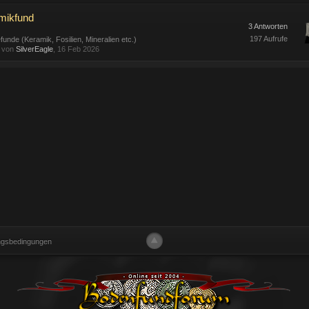
mikfund
3 Antworten
197 Aufrufe
funde (Keramik, Fosilien, Mineralien etc.)
t von
SilverEagle
, 16 Feb 2026
ngsbedingungen