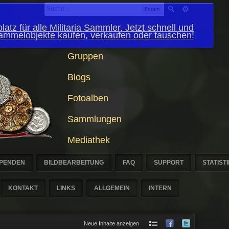
Forum
latz für alle Militaria Sammler. Jetzt schnell und
Sammelobjekte kaufen, verkaufen oder tauschen!
Gruppen
Blogs
Fotoalben
Sammlungen
Mediathek
PENDEN
BILDBEARBEITUNG
FAQ
SUPPORT
STATIST
KONTAKT
LINKS
ALLGEMEIN
INTERN
Neue Inhalte anzeigen