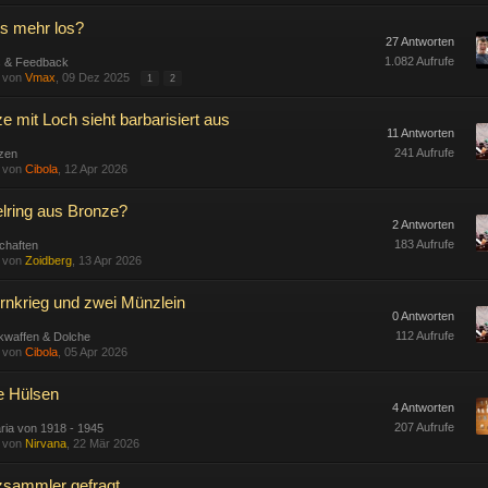
ts mehr los?
27 Antworten
1.082 Aufrufe
s & Feedback
t von
Vmax
, 09 Dez 2025
1
2
 mit Loch sieht barbarisiert aus
11 Antworten
241 Aufrufe
zen
t von
Cibola
, 12 Apr 2026
elring aus Bronze?
2 Antworten
183 Aufrufe
chaften
t von
Zoidberg
, 13 Apr 2026
rnkrieg und zwei Münzlein
0 Antworten
112 Aufrufe
kwaffen & Dolche
t von
Cibola
, 05 Apr 2026
e Hülsen
4 Antworten
207 Aufrufe
taria von 1918 - 1945
t von
Nirvana
, 22 Mär 2026
sammler gefragt