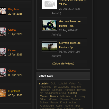
Verstecktes Menü des
XP Deu...
20 Dez 2014 (125
KingAcer
Aufrufe)
29 Apr 2026
German Treasure
Hunter Folg...
Cibola
26 Aug 2014 (85
19 Apr 2026
Aufrufe)
German Treasure
Hunter - Sp...
Cibola
01 Aug 2014 (150
17 Apr 2026
Aufrufe)
(Zeige alle Videos)
Cibola
05 Apr 2026
Video Tags
sondeln
Gold
Luftbild
Video
Axt
kostenlos
Schatzsuche
medaille
Herkunft
Schnalle
Hufeisen
Bayern
kugelhupf
alt
fundidentifizierung
suchen
03 Apr 2026
Münze
Römer
Mittelalter
ufo
Ring
Silber
Münzen
Bronze
Youtube
Schatz
Funde
Knopf
Acker
Archäologie
Kelten
suche
fibel
Bestimmung
alter
Schmuck
Fund