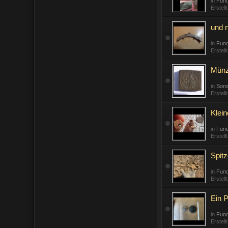
in
Fun
Erstell
und 
in
Fund
Erstell
Münz
in
Sons
Erstell
Klei
in
Fun
Erstell
Spitz
in
Fund
Erstell
Ein P
in
Fund
Erstell