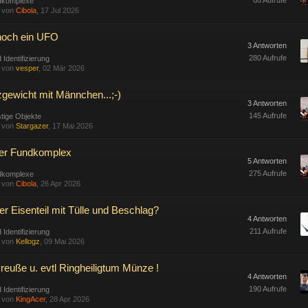
68 Aufrufe
dkomplexe
t von
Cibola
, 17 Jul 2026
noch ein UFO
3 Antworten
280 Aufrufe
 Identifizierung
t von
vesper
, 02 Mär 2026
gewicht mit Männchen...;-)
3 Antworten
145 Aufrufe
tige Objekte
t von
Stargazer
, 17 Mai 2026
ner Fundkomplex
5 Antworten
275 Aufrufe
dkomplexe
t von
Cibola
, 26 Apr 2026
er Eisenteil mit Tülle und Beschlag?
4 Antworten
211 Aufrufe
 Identifizierung
t von
Kellogz
, 09 Mai 2026
reuße u. evtl Ringheiligtum Münze !
4 Antworten
190 Aufrufe
 Identifizierung
t von
KingAcer
, 28 Apr 2026