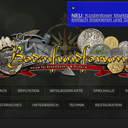
NEU
: Kostenloser Marktp
einfach inserieren und 
ACK
REPUTATION
MITGLIEDERKARTE
SPIELHALLE
S
ISTORISCHES
UNTERIRDISCH
TECHNIK
RESTAURATION