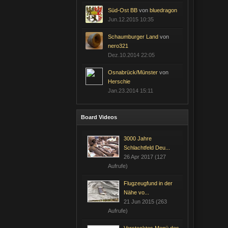
Süd-Ost BB
von
bluedragon
Jun.12.2015 10:35
Schaumburger Land
von
nero321
Dez.10.2014 22:05
Osnabrück/Münster
von
Herschie
Jan.23.2014 15:11
Board Videos
3000 Jahre
Schlachtfeld Deu...
26 Apr 2017 (127
Aufrufe)
Flugzeugfund in der
Nähe vo...
21 Jun 2015 (263
Aufrufe)