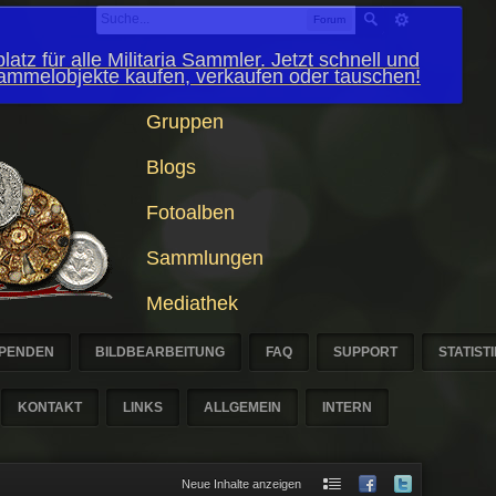
Forum
latz für alle Militaria Sammler. Jetzt schnell und
Sammelobjekte kaufen, verkaufen oder tauschen!
Gruppen
Blogs
Fotoalben
Sammlungen
Mediathek
PENDEN
BILDBEARBEITUNG
FAQ
SUPPORT
STATIST
KONTAKT
LINKS
ALLGEMEIN
INTERN
Neue Inhalte anzeigen