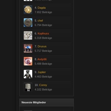
4.
Dagda
7.652 Beiträge
5.
chef
6.794 Beiträge
6.
Kopfnuss
6.318 Beiträge
7.
Drusus
5.717 Beiträge
8.
Andy66
5.488 Beiträge
9.
Jupiter
4.463 Beiträge
10.
Conny
4.102 Beiträge
Neueste Mitglieder