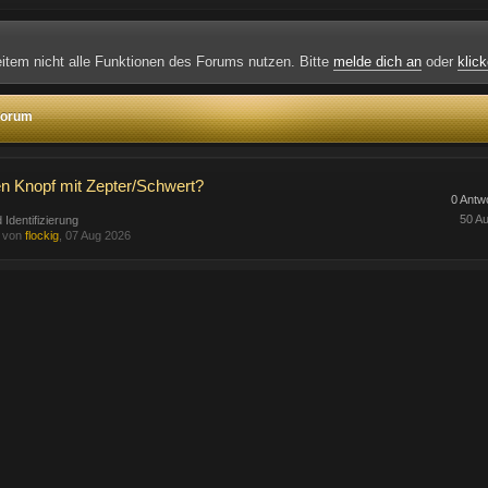
weitem nicht alle Funktionen des Forums nutzen. Bitte
melde dich an
oder
klick
 Forum
n Knopf mit Zepter/Schwert?
0 Antw
50 Au
 Identifizierung
t von
flockig
, 07 Aug 2026