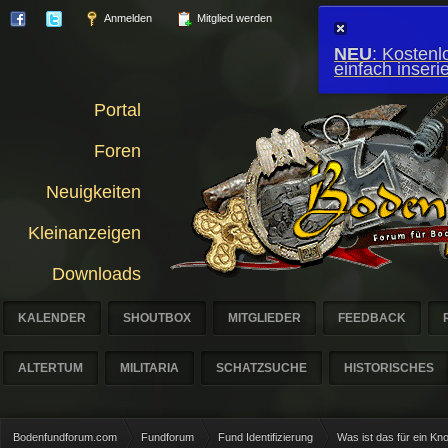
Anmelden
Mitglied werden
NEU
: Kostenl
einfach inser
Portal
Foren
Neuigkeiten
Kleinanzeigen
Downloads
KALENDER
SHOUTBOX
MITGLIEDER
FEEDBACK
ALTERTUM
MILITARIA
SCHATZSUCHE
HISTORISCHES
Bodenfundforum.com
Fundforum
Fund Identifizierung
Was ist das für ein Kn