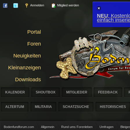
Anmelden
Mitglied werden
NEU
: Kostenl
einfach inser
Portal
Foren
Neuigkeiten
Kleinanzeigen
Downloads
KALENDER
SHOUTBOX
MITGLIEDER
FEEDBACK
ALTERTUM
MILITARIA
SCHATZSUCHE
HISTORISCHES
Bodenfundforum.com
Allgemein
Rund ums Forenleben
Umfragen
Bleige