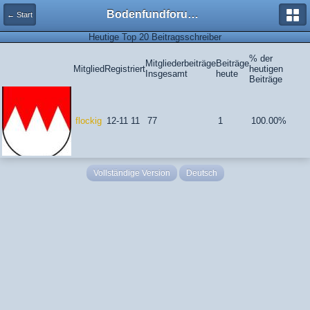
Bodenfundforum.com
← Start
Heutige Top 20 Beitragsschreiber
% der
Mitgliederbeiträge
Beiträge
Mitglied
Registriert
heutigen
Insgesamt
heute
Beiträge
flockig
12-11 11
77
1
100.00%
Vollständige Version
Deutsch