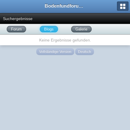
Bodenfundforum.com
Suchergebnisse
Forum
Blogs
Galerie
Keine Ergebnisse gefunden.
Vollständige Version
Deutsch