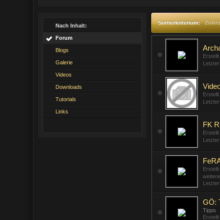
Sortierkriterium:
Zuletz
Nach Inhalt:
Forum
Archa
Blogs
Erstell
Galerie
Letzte
Videos
Video
Downloads
Erstell
Tutorials
Letzte
Links
FK R
Erstell
Letzte
FeRA
Erstell
weitere
Letzte
GÖ: T
Tipps
Erstell