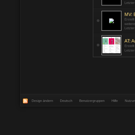
Letzte
MV: B
Erstell
weitere
Letzte
AT: A
Erstell
Letzte
Design ändern
Deutsch
Benutzergruppen
Hilfe
Nutzu