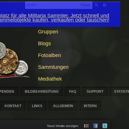
Forum
latz für alle Militaria Sammler. Jetzt schnell und
Sammelobjekte kaufen, verkaufen oder tauschen!
Gruppen
Blogs
Fotoalben
Sammlungen
Mediathek
PENDEN
BILDBEARBEITUNG
FAQ
SUPPORT
STATIST
KONTAKT
LINKS
ALLGEMEIN
INTERN
Neue Inhalte anzeigen