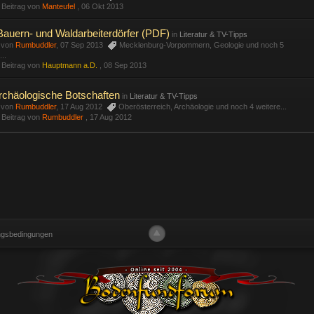
r Beitrag von
Manteufel
,
06 Okt 2013
auern- und Waldarbeiterdörfer (PDF)
in
Literatur & TV-Tipps
t von
Rumbuddler
, 07 Sep 2013
Mecklenburg-Vorpommern
,
Geologie
und noch 5
...
r Beitrag von
Hauptmann a.D.
,
08 Sep 2013
rchäologische Botschaften
in
Literatur & TV-Tipps
t von
Rumbuddler
, 17 Aug 2012
Oberösterreich
,
Archäologie
und noch 4 weitere...
r Beitrag von
Rumbuddler
,
17 Aug 2012
ngsbedingungen