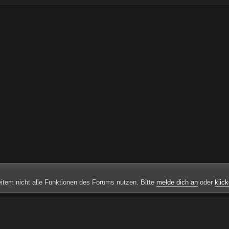
weitem nicht alle Funktionen des Forums nutzen. Bitte
melde dich an
oder
klick