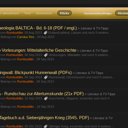
t aktualisiert
Titel
Antworten
Klicks
Sortierreihenfolge:
Abste
eologia BALTICA - Bd. 6-18 (PDF / engl.)
in
Literatur & TV-Tipps
t von
Rumbuddler
, 03 Aug 2013
EstlandLettland
,
Litauen
und noch 5 weitere...
r Beitrag von
Carolus Rex
,
04 Aug 2013
 Vorlesungen: Mittelalterliche Geschichte
in
Literatur & TV-Tipps
t von
Rumbuddler
, 08 Sep 2013
Vorlesungen
,
Mittelalter
und noch 5 weitere...
r Beitrag von
Rumbuddler
,
08 Sep 2013
ingwall: Blickpunkt Hunnenwall (PDFs)
in
Literatur & TV-Tipps
t von
Rumbuddler
, 06 Sep 2013
Hunnenwall
,
Otzenhausen
und noch 5 weitere...
r Beitrag von
Rumbuddler
,
06 Sep 2013
 - Rundschau zur Altertumskunde (21x PDF)
in
Literatur & TV-Tipps
t von
Rumbuddler
, 16 Sep 2013
Geschichte
,
Magazin
,
kostenlos
und noch 4
...
r Beitrag von
Rumbuddler
,
16 Sep 2013
agebuch a.d. Siebenjährigen Krieg (354S. PDF)
in
Literatur & TV-
t von
Rumbuddler
, 05 Okt 2013
7jähriger Krieg
,
kostenlos
und noch 4 weitere...