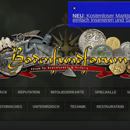
NEU
: Kostenloser Marktp
einfach inserieren und 
ACK
REPUTATION
MITGLIEDERKARTE
SPIELHALLE
S
ISTORISCHES
UNTERIRDISCH
TECHNIK
RESTAURATION