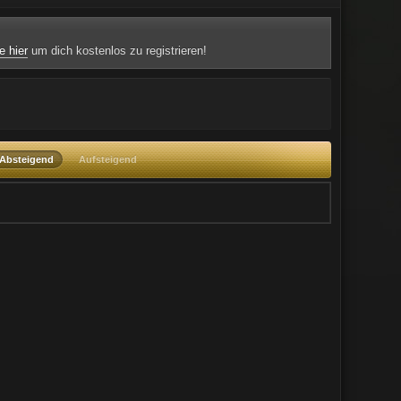
e hier
um dich kostenlos zu registrieren!
Absteigend
Aufsteigend