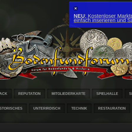
NEU
: Kostenloser Marktp
einfach inserieren und 
ACK
REPUTATION
MITGLIEDERKARTE
SPIELHALLE
S
ISTORISCHES
UNTERIRDISCH
TECHNIK
RESTAURATION