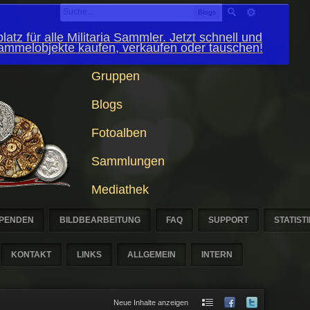
Blogs
latz für alle Militaria Sammler. Jetzt schnell und
Sammelobjekte kaufen, verkaufen oder tauschen!
Gruppen
Blogs
Fotoalben
Sammlungen
Mediathek
PENDEN
BILDBEARBEITUNG
FAQ
SUPPORT
STATIST
KONTAKT
LINKS
ALLGEMEIN
INTERN
Neue Inhalte anzeigen