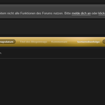
weitem nicht alle Funktionen des Forums nutzen. Bitte
melde dich an
oder
klick
tragsdatum
Titel des Blogeintrags
Kommentare
Sortierreihenfolge:
n.