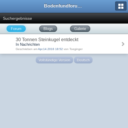
Bodenfundforum.com
Suchergebnisse
Forum
Blogs
Galerie
30 Tonnen Steinkugel entdeckt
In Nachrichten
Geschrieben am
Apr.14.2016 18:52
von Toeginger
Vollständige Version
Deutsch