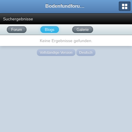
Bodenfundforum.com
Suchergebnisse
Forum
Blogs
Galerie
Keine Ergebnisse gefunden.
Vollständige Version
Deutsch