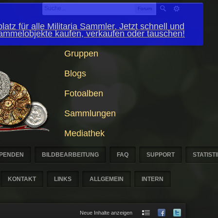
Forum
latz für alle Militaria Sammler. Jetzt schnell und
Sammelobjekte kaufen, verkaufen oder tauschen!
Gruppen
Blogs
Fotoalben
Sammlungen
Mediathek
PENDEN
BILDBEARBEITUNG
FAQ
SUPPORT
STATIST
KONTAKT
LINKS
ALLGEMEIN
INTERN
Neue Inhalte anzeigen