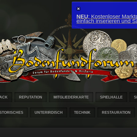
NEU
: Kostenloser Marktp
einfach inserieren und 
ACK
REPUTATION
MITGLIEDERKARTE
SPIELHALLE
S
ISTORISCHES
UNTERIRDISCH
TECHNIK
RESTAURATION