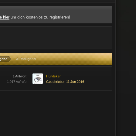
e hier
um dich kostenlos zu registrieren!
igend
Aufsteigend
1 Antwort
Hundskerl
1.917 Aufrufe
Geschrieben 11 Jun 2016