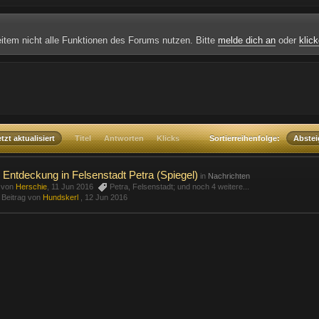
weitem nicht alle Funktionen des Forums nutzen. Bitte
melde dich an
oder
klick
tzt aktualisiert
Titel
Antworten
Klicks
Sortierreihenfolge:
Abste
Entdeckung in Felsenstadt Petra (Spiegel)
in
Nachrichten
t von
Herschie
, 11 Jun 2016
Petra
,
Felsenstadt;
und noch 4 weitere...
r Beitrag von
Hundskerl
,
12 Jun 2016