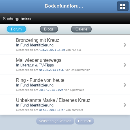
Bodenfundforum.com
Suchergebnisse
Forum
Blogs
Galerie
Bronzering mit Kreuz
In Fund Identifizierung
Geschrieben am
Aug.23.2021 14:30
von ND-711
Mal wieder unterwegs
In Literatur & TV-Tipps
Geschrieben am
Nov.08.2014 16:37
von chilloutmunich
Ring - Funde von heute
In Fund Identifizierung
Geschrieben am
Jul.27.2014 21:25
von Spitzmaus
Unbekannte Marke / Eisernes Kreuz
In Fund Identifizierung
Geschrieben am
Dez.12.2013 18:57
von camel99
Vollständige Version
Deutsch