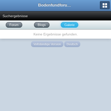
Bodenfundforum.com
Suchergebnisse
Forum
Blogs
Galerie
Keine Ergebnisse gefunden.
Vollständige Version
Deutsch