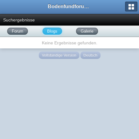
Bodenfundforum.com
Suchergebnisse
Forum
Blogs
Galerie
Keine Ergebnisse gefunden.
Vollständige Version
Deutsch