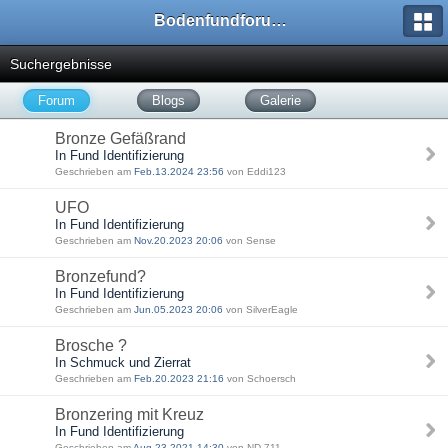
Bodenfundforum.com
Suchergebnisse
Forum
Blogs
Galerie
Bronze Gefäßrand
In Fund Identifizierung
Geschrieben am
Feb.13.2024 23:56
von Eddi123
UFO
In Fund Identifizierung
Geschrieben am
Nov.20.2023 20:06
von Sense
Bronzefund?
In Fund Identifizierung
Geschrieben am
Jun.05.2023 20:06
von SilverEagle
Brosche ?
In Schmuck und Zierrat
Geschrieben am
Feb.20.2023 21:16
von Schoersch
Bronzering mit Kreuz
In Fund Identifizierung
Geschrieben am
Aug.23.2021 14:30
von ND-711