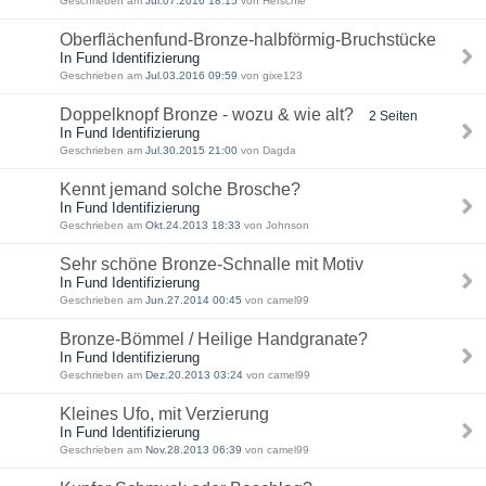
Geschrieben am
Jul.07.2016 18:15
von Herschie
Oberflächenfund-Bronze-halbförmig-Bruchstücke
In Fund Identifizierung
Geschrieben am
Jul.03.2016 09:59
von gixe123
Doppelknopf Bronze - wozu & wie alt?
2 Seiten
In Fund Identifizierung
Geschrieben am
Jul.30.2015 21:00
von Dagda
Kennt jemand solche Brosche?
In Fund Identifizierung
Geschrieben am
Okt.24.2013 18:33
von Johnson
Sehr schöne Bronze-Schnalle mit Motiv
In Fund Identifizierung
Geschrieben am
Jun.27.2014 00:45
von camel99
Bronze-Bömmel / Heilige Handgranate?
In Fund Identifizierung
Geschrieben am
Dez.20.2013 03:24
von camel99
Kleines Ufo, mit Verzierung
In Fund Identifizierung
Geschrieben am
Nov.28.2013 06:39
von camel99