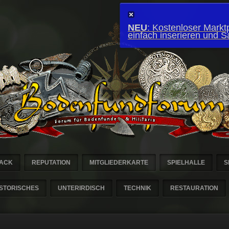
NEU
: Kostenloser Marktp
einfach inserieren und 
ACK
REPUTATION
MITGLIEDERKARTE
SPIELHALLE
S
ISTORISCHES
UNTERIRDISCH
TECHNIK
RESTAURATION