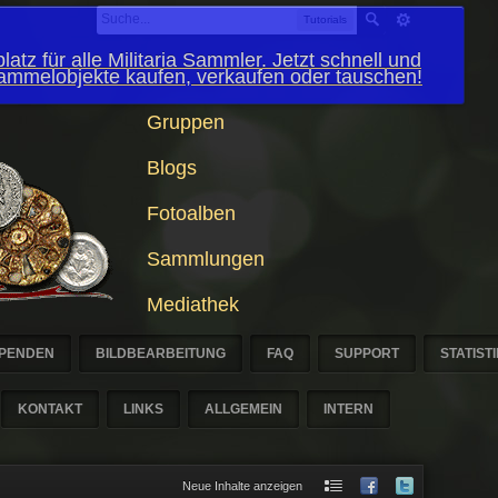
Tutorials
latz für alle Militaria Sammler. Jetzt schnell und
Sammelobjekte kaufen, verkaufen oder tauschen!
Gruppen
Blogs
Fotoalben
Sammlungen
Mediathek
PENDEN
BILDBEARBEITUNG
FAQ
SUPPORT
STATIST
KONTAKT
LINKS
ALLGEMEIN
INTERN
Neue Inhalte anzeigen