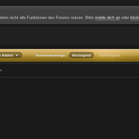
weitem nicht alle Funktionen des Forums nutzen. Bitte
melde dich an
oder
klick
te Added
Sortierreihenfolge:
Absteigend
Aufsteigend
n.