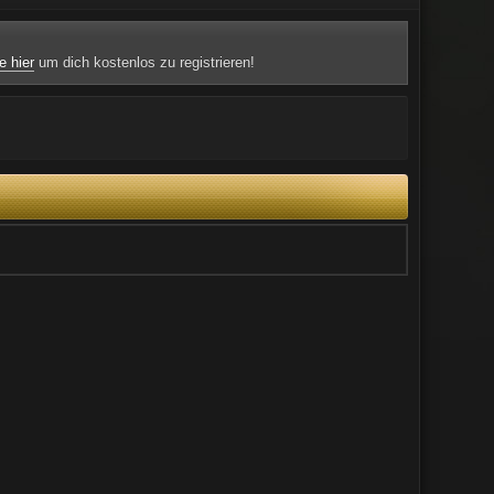
e hier
um dich kostenlos zu registrieren!