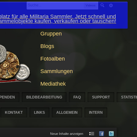
Videos
latz für alle Militaria Sammler. Jetzt schnell und
Sammelobjekte kaufen, verkaufen oder tauschen!
Gruppen
Blogs
Fotoalben
Sammlungen
Mediathek
PENDEN
BILDBEARBEITUNG
FAQ
SUPPORT
STATIST
KONTAKT
LINKS
ALLGEMEIN
INTERN
Neue Inhalte anzeigen