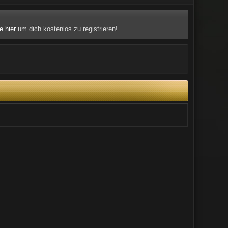
e hier
um dich kostenlos zu registrieren!