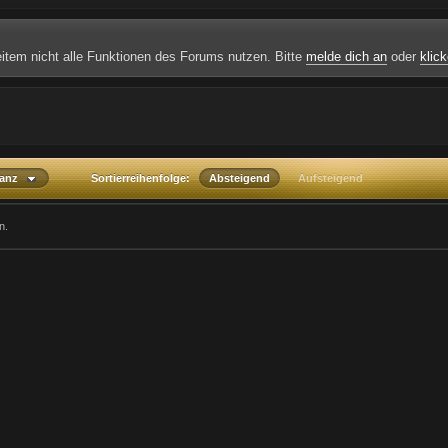
weitem nicht alle Funktionen des Forums nutzen. Bitte
melde dich an
oder
klick
vanz
Sortierreihenfolge:
Absteigend
Aufsteigend
n.