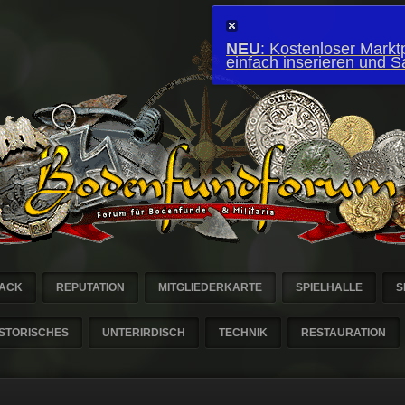
NEU
: Kostenloser Marktp
einfach inserieren und 
ACK
REPUTATION
MITGLIEDERKARTE
SPIELHALLE
S
ISTORISCHES
UNTERIRDISCH
TECHNIK
RESTAURATION