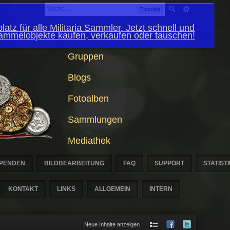
Tutorials
latz für alle Militaria Sammler. Jetzt schnell und
Sammelobjekte kaufen, verkaufen oder tauschen!
Gruppen
Blogs
Fotoalben
Sammlungen
Mediathek
PENDEN
BILDBEARBEITUNG
FAQ
SUPPORT
STATIST
KONTAKT
LINKS
ALLGEMEIN
INTERN
Neue Inhalte anzeigen