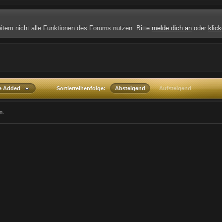
weitem nicht alle Funktionen des Forums nutzen. Bitte
melde dich an
oder
klick
te Added
Sortierreihenfolge:
Absteigend
Aufsteigend
n.