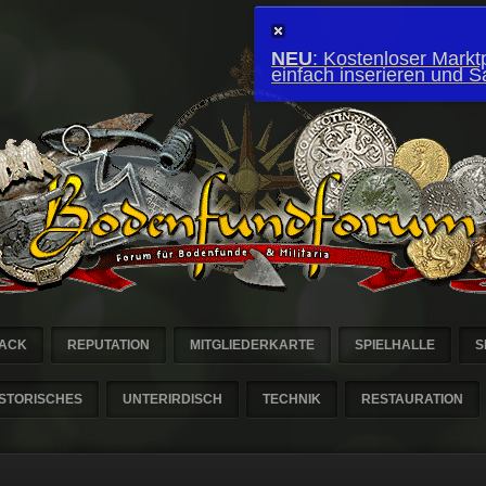
NEU
: Kostenloser Marktp
einfach inserieren und 
ACK
REPUTATION
MITGLIEDERKARTE
SPIELHALLE
S
ISTORISCHES
UNTERIRDISCH
TECHNIK
RESTAURATION