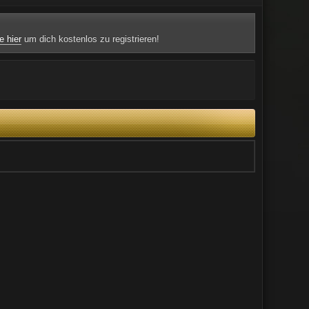
e hier
um dich kostenlos zu registrieren!