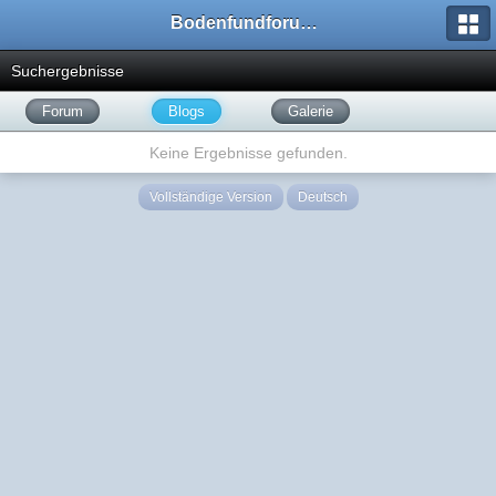
Bodenfundforum.com
Suchergebnisse
Forum
Blogs
Galerie
Keine Ergebnisse gefunden.
Vollständige Version
Deutsch