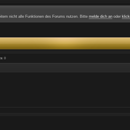
weitem nicht alle Funktionen des Forums nutzen. Bitte
melde dich an
oder
klick
ts
: 0