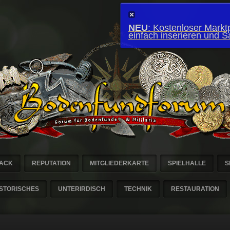
NEU
: Kostenloser Marktp
einfach inserieren und 
ACK
REPUTATION
MITGLIEDERKARTE
SPIELHALLE
S
ISTORISCHES
UNTERIRDISCH
TECHNIK
RESTAURATION