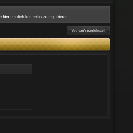
e hier
um dich kostenlos zu registrieren!
You can't participate!