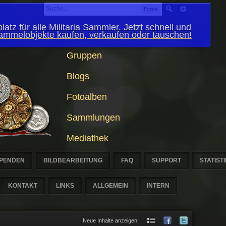
Foren
latz für alle Militaria Sammler. Jetzt schnell und
Sammelobjekte kaufen, verkaufen oder tauschen!
Gruppen
Blogs
Fotoalben
Sammlungen
Mediathek
PENDEN
BILDBEARBEITUNG
FAQ
SUPPORT
STATIST
KONTAKT
LINKS
ALLGEMEIN
INTERN
Neue Inhalte anzeigen