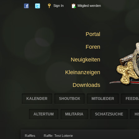
Sign In
Mitglied werden
Portal
Foren
Neuigkeiten
Kleinanzeigen
Downloads
KALENDER
SHOUTBOX
MITGLIEDER
FEEDB
ALTERTUM
MILITARIA
SCHATZSUCHE
H
Raffles
Raffle: Test Lotterie