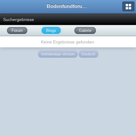
Bodenfundforum.com
Suchergebnisse
Forum
Blogs
Galerie
Keine Ergebnisse gefunden.
Vollständige Version
Deutsch