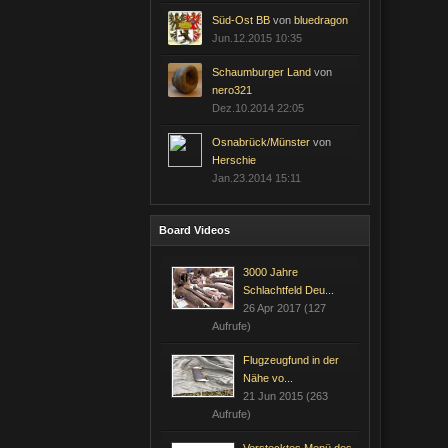
Süd-Ost BB
von
bluedragon
Jun.12.2015 10:35
Schaumburger Land
von
nero321
Dez.10.2014 22:05
Osnabrück/Münster
von
Herschie
Jan.23.2014 15:11
Board Videos
3000 Jahre
Schlachtfeld Deu...
26 Apr 2017 (127
Aufrufe)
Flugzeugfund in der
Nähe vo...
21 Jun 2015 (263
Aufrufe)