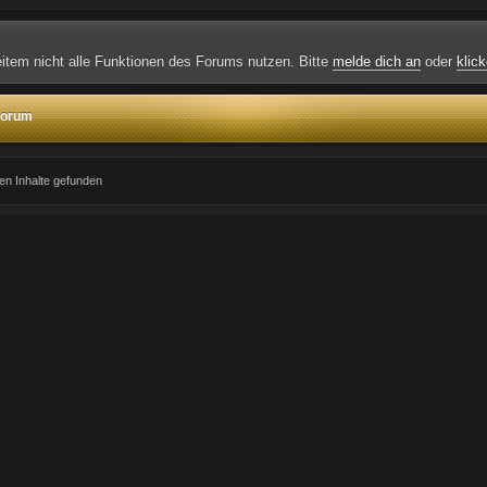
weitem nicht alle Funktionen des Forums nutzen. Bitte
melde dich an
oder
klick
 Forum
en Inhalte gefunden