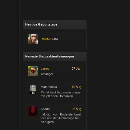
Heutige Geburtstage
RoleMJ
(
45
)
Neueste Statusaktualisierungen
cartec
07 Jan
Anfänger
Matzeoelsa
10 Aug
Mir ist heut fad, mann bringe
mir jetzt den Hofnarren.
Spade
26 Aug
halt dich vom Bodendenkmal
fern und der Archäologe hat
dich gern