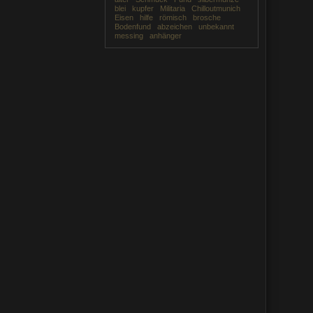
blei
kupfer
Militaria
Chilloutmunich
Eisen
hilfe
römisch
brosche
Bodenfund
abzeichen
unbekannt
messing
anhänger