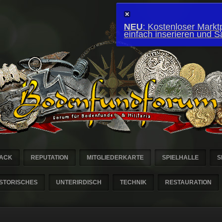
NEU
: Kostenloser Marktp
einfach inserieren und 
ACK
REPUTATION
MITGLIEDERKARTE
SPIELHALLE
S
ISTORISCHES
UNTERIRDISCH
TECHNIK
RESTAURATION