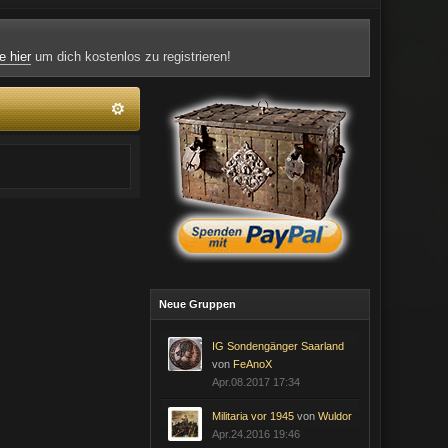
e hier
um dich kostenlos zu registrieren!
Neue Gruppen
IG Sondengänger Saarland
von
FeAnoX
Apr.08.2017 17:34
Militaria vor 1945
von
Wuldor
Apr.24.2016 19:46