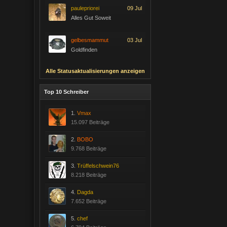
paulepriorei
09 Jul
Alles Gut Soweit
gelbesmammut
03 Jul
Goldfinden
Alle Statusaktualisierungen anzeigen
Top 10 Schreiber
1.
Vmax
15.097 Beiträge
2.
BOBO
9.768 Beiträge
3.
Trüffelschwein76
8.218 Beiträge
4.
Dagda
7.652 Beiträge
5.
chef