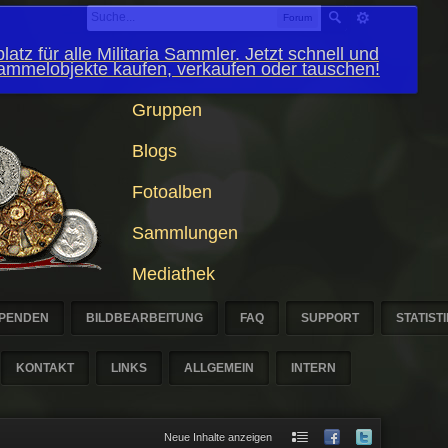
Forum
latz für alle Militaria Sammler. Jetzt schnell und
Sammelobjekte kaufen, verkaufen oder tauschen!
Gruppen
Blogs
Fotoalben
Sammlungen
Mediathek
PENDEN
BILDBEARBEITUNG
FAQ
SUPPORT
STATIST
KONTAKT
LINKS
ALLGEMEIN
INTERN
Neue Inhalte anzeigen