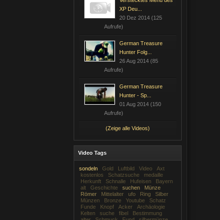
Verstecktes Menü des
XP Deu...
20 Dez 2014 (125
Aufrufe)
German Treasure
Hunter Folg...
26 Aug 2014 (85
Aufrufe)
German Treasure
Hunter - Sp...
01 Aug 2014 (150
Aufrufe)
(Zeige alle Videos)
Video Tags
sondeln
Gold
Luftbild
Video
Axt
kostenlos
Schatzsuche
medaille
Herkunft
Schnalle
Hufeisen
Bayern
alt
Geschichte
suchen
Münze
Römer
Mittelalter
ufo
Ring
Silber
Münzen
Bronze
Youtube
Schatz
Funde
Knopf
Acker
Archäologie
Kelten
suche
fibel
Bestimmung
alter
Schmuck
Fund
silbermünze