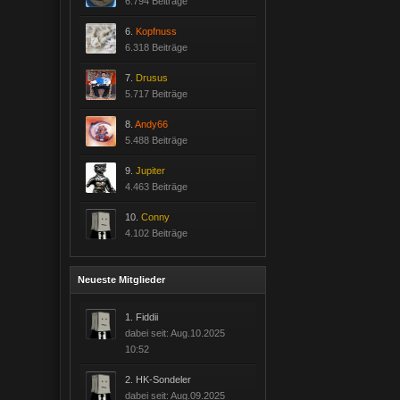
6.794 Beiträge
6.
Kopfnuss
6.318 Beiträge
7.
Drusus
5.717 Beiträge
8.
Andy66
5.488 Beiträge
9.
Jupiter
4.463 Beiträge
10.
Conny
4.102 Beiträge
Neueste Mitglieder
1.
Fiddii
dabei seit: Aug.10.2025
10:52
2.
HK-Sondeler
dabei seit: Aug.09.2025