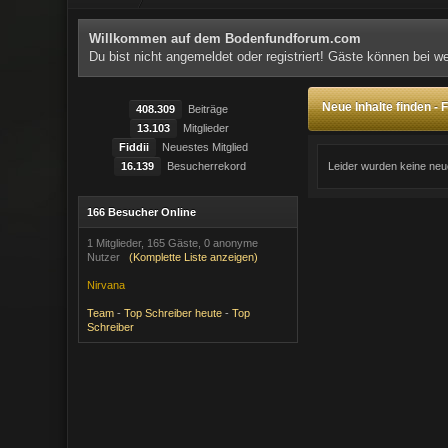
Willkommen auf dem Bodenfundforum.com
Du bist nicht angemeldet oder registriert! Gäste können bei 
Neue Inhalte finden -
408.309
Beiträge
13.103
Mitglieder
Fiddii
Neuestes Mitglied
16.139
Besucherrekord
Leider wurden keine neu
166 Besucher Online
1 Mitglieder, 165 Gäste, 0 anonyme
Nutzer
(Komplette Liste anzeigen)
Nirvana
Team
-
Top Schreiber heute
-
Top
Schreiber