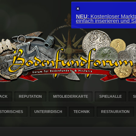
NEU
: Kostenloser Marktp
einfach inserieren und 
ACK
REPUTATION
MITGLIEDERKARTE
SPIELHALLE
S
ISTORISCHES
UNTERIRDISCH
TECHNIK
RESTAURATION