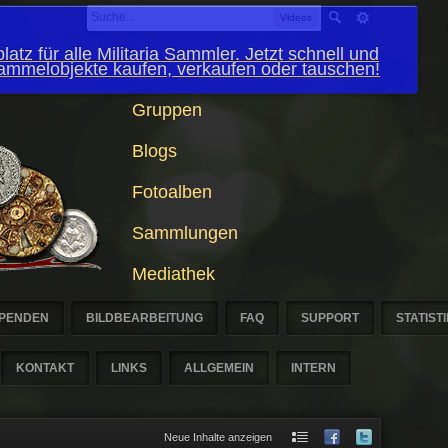
Videos
latz für alle Militaria Sammler. Jetzt schnell und
Sammelobjekte kaufen, verkaufen oder tauschen!
Gruppen
Blogs
Fotoalben
Sammlungen
Mediathek
PENDEN
BILDBEARBEITUNG
FAQ
SUPPORT
STATIST
KONTAKT
LINKS
ALLGEMEIN
INTERN
Neue Inhalte anzeigen