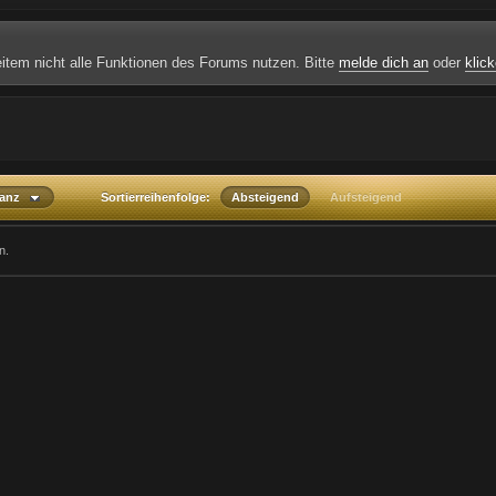
weitem nicht alle Funktionen des Forums nutzen. Bitte
melde dich an
oder
klick
vanz
Sortierreihenfolge:
Absteigend
Aufsteigend
n.