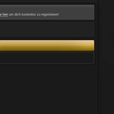
e hier
um dich kostenlos zu registrieren!